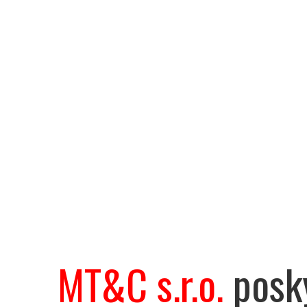
MT&C s.r.o.
posky