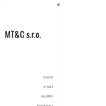
MT&C s.r.o.
ÚVOD
O NÁS
SLUŽBY
POVEDALI